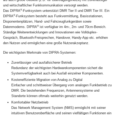
und wirtschaftlicher Funkkommunikation versorgt werden.
®
Das DIPRA
-Funksystem unterstützt DMR Tier II und DMR Tier III. Ein
®
DIPRA
-Funksystem besteht aus Funkvermittlung, Basisstationen,
Disponentenplätzen, Hand- und Fahrzeugfunkgeräten sowie
®
Datenmodems. DIPRA
ist verfügbar im 4m-, 2m- und 70cm-Bereich.
Ständige Weiterentwicklungen und Innovationen wie Vollduplex-
Gespräch, Bluetooth-Freisprechen, Handover, Handy-App etc. erhöhen
den Nutzen und ermöglichen eine große Nutzerakzeptanz.
Die wichtigsten Merkmale von DIPRA-Systemen:
Zuverlässiger und ausfallsicherer Betrieb
Redundanz der wichtigsten Hardwarekomponenten sichert die
Systemverfügbarkeit auch bei Ausfall einzelner Komponenten.
Kosteneffiziente Migration von Analog zu Digital
Einfacher und schrittweiser Übergang vom analogen Funkbetrieb zu
DMR. Die bestehenden Frequenzen, Antennensysteme und
Standorte können oftmals weiterhin genutzt werden.
Komfortabler Netzbetrieb
Das Network Management System (NMS) ermöglicht mit seiner
intuitiven Benutzeroberfläche und seinen vielfältigen Funktionen ein