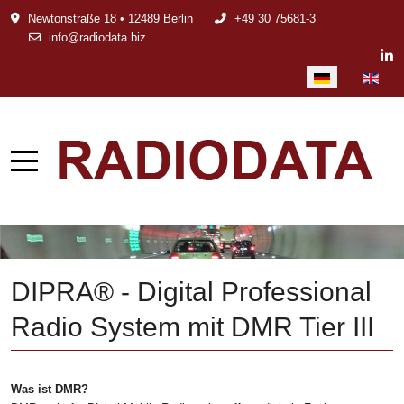
Newtonstraße 18 • 12489 Berlin
+49 30 75681-3
info@radiodata.biz
Sprache auswählen
DIPRA® - Digital Professional
Radio System mit DMR Tier III
Was ist DMR?