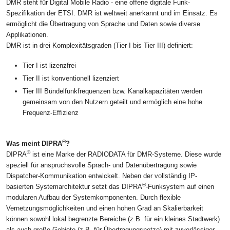
DMR steht für Digital Mobile Radio - eine offene digitale Funk-
Spezifikation der ETSI. DMR ist weltweit anerkannt und im Einsatz. Es
ermöglicht die Übertragung von Sprache und Daten sowie diverse
Applikationen.
DMR ist in drei Komplexitätsgraden (Tier I bis Tier III) definiert:
Tier I ist lizenzfrei
Tier II ist konventionell lizenziert
Tier III Bündelfunkfrequenzen bzw. Kanalkapazitäten werden
gemeinsam von den Nutzern geteilt und ermöglich eine hohe
Frequenz-Effizienz
®
Was meint DIPRA
?
®
DIPRA
ist eine Marke der RADIODATA für DMR-Systeme. Diese wurde
speziell für anspruchsvolle Sprach- und Datenübertragung sowie
Dispatcher-Kommunikation entwickelt. Neben der vollständig IP-
®
basierten Systemarchitektur setzt das DIPRA
-Funksystem auf einen
modularen Aufbau der Systemkomponenten. Durch flexible
Vernetzungsmöglichkeiten und einen hohen Grad an Skalierbarkeit
können sowohl lokal begrenzte Bereiche (z.B. für ein kleines Stadtwerk)
als auch große Gebiete (z.B. für Übertragungsnetze) mit zuverlässiger