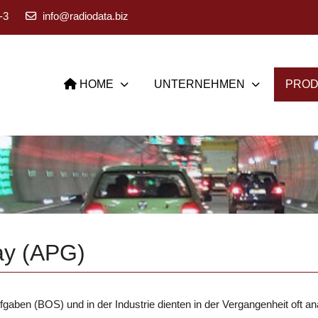
-3
info@radiodata.biz
HOME
UNTERNEHMEN
PROD
ay (APG)
gaben (BOS) und in der Industrie dienten in der Vergangenheit oft a