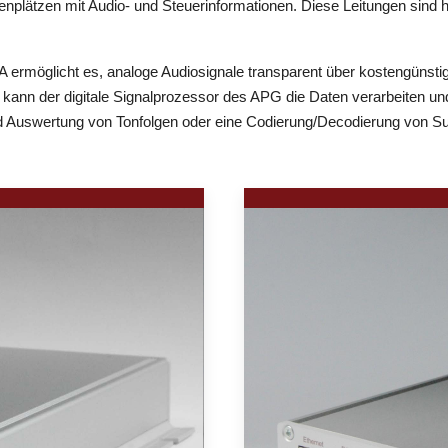
lätzen mit Audio- und Steuerinformationen. Diese Leitungen sind heu
öglicht es, analoge Audiosignale transparent über kostengünstige
l kann der digitale Signalprozessor des APG die Daten verarbeiten u
 Auswertung von Tonfolgen oder eine Codierung/Decodierung von Su