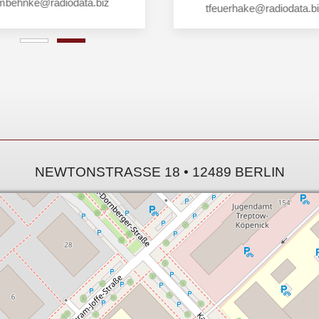
mbehnke@radiodata.biz
tfeuerhake@radiodata.b
NEWTONSTRASSE 18 • 12489 BERLIN