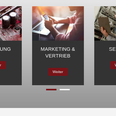
CKLUNG
MA
FERTIGUNG
V
iter
Weiter