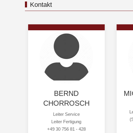
Kontakt
OLB
BERND
MI
CHORROSCH
L
Leiter Service
(
Leiter Fertigung
z
+49 30 756 81 - 428